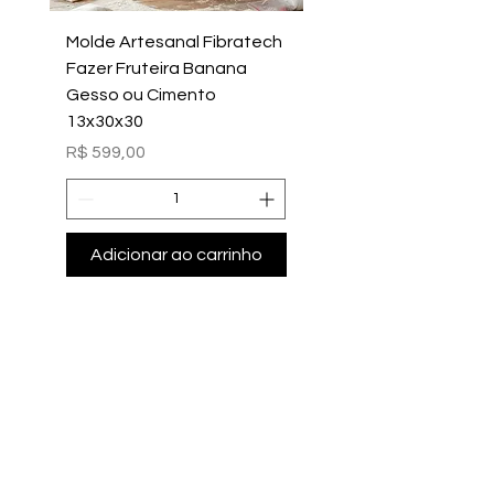
Molde Artesanal Fibratech
Molde Fazer Vaso Ci
Fazer Fruteira Banana
Italiano Médio Sem Mi
Gesso ou Cimento
Intern
13x30x30
Preço
R$ 699,00
Preço
R$ 599,00
Adicionar ao carrinho
Adicionar ao carri