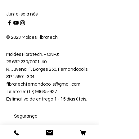
Junte-se a nós!
© 2023 Moldes Fibratech
Moldes Fibratech
. - CNPJ:
29.692.230
/0001-40
R. Juvenal F. Borges 250, Fernandópolis
SP 15601-304
fibratechfernandopolis@gmail.com
Telefone: (17) 99635-9271
Estimativa de entrega 1 - 15 dias úteis.
Segurança
Ambiente 100% Seguro.
Sua Informação é Protegida Pela