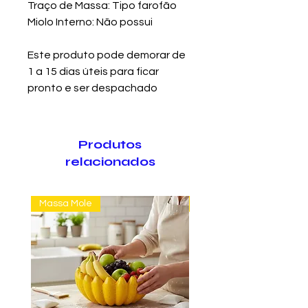
Traço de Massa: Tipo farofão
Miolo Interno: Não possui
Este produto pode demorar de
1 a 15 dias úteis para ficar
pronto e ser despachado
Produtos
relacionados
Massa Mole
Massa Farofão