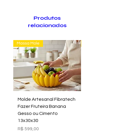
Produtos
relacionados
Massa Mole
Massa Farofão
Molde Artesanal Fibratech
Molde Fazer Vaso Ci
Fazer Fruteira Banana
Italiano Médio Sem Mi
Gesso ou Cimento
Intern
13x30x30
Preço
R$ 699,00
Preço
R$ 599,00