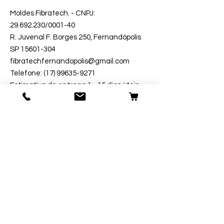
Moldes Fibratech
. - CNPJ:
29.692.230
/0001-40
R. Juvenal F. Borges 250, Fernandópolis
SP 15601-304
fibratechfernandopolis@gmail.com
Telefone: (17) 99635-9271
Estimativa de entrega 1 - 15 dias úteis.
Segurança
Ambiente 100% Seguro.
Sua Informação é Protegida Pela
Criptografia SSL 256-Bit.
Métodos de Pagamentos Aceitos