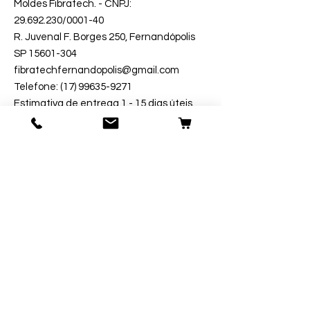
Moldes Fibratech
. - CNPJ:
29.692.230
/0001-40
R. Juvenal F. Borges 250, Fernandópolis
SP 15601-304
fibratechfernandopolis@gmail.com
Telefone: (17) 99635-9271
Estimativa de entrega 1 - 15 dias úteis.
Segurança
Ambiente 100% Seguro.
Sua Informação é Protegida Pela
Criptografia SSL 256-Bit.
Métodos de Pagamentos Aceitos