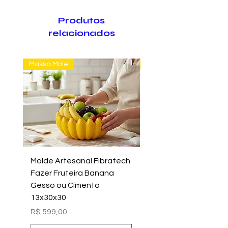
Produtos
relacionados
Massa Mole
Massa Farofão
Molde Artesanal Fibratech
Molde Fazer Vaso Ci
Fazer Fruteira Banana
Italiano Médio Sem Mi
Gesso ou Cimento
Intern
13x30x30
Preço
R$ 699,00
Preço
R$ 599,00