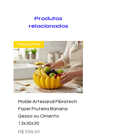
Produtos
relacionados
Massa Mole
Massa Farofão
Molde Artesanal Fibratech
Molde Fazer Vaso Ci
Fazer Fruteira Banana
Italiano Médio Sem Mi
Gesso ou Cimento
Intern
13x30x30
Preço
R$ 699,00
Preço
R$ 599,00