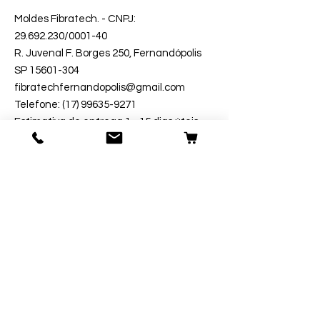
Moldes Fibratech
. - CNPJ:
29.692.230
/0001-40
R. Juvenal F. Borges 250, Fernandópolis
SP 15601-304
fibratechfernandopolis@gmail.com
Telefone: (17) 99635-9271
Estimativa de entrega 1 - 15 dias úteis.
Segurança
Ambiente 100% Seguro.
Sua Informação é Protegida Pela
Criptografia SSL 256-Bit.
Métodos de Pagamentos Aceitos