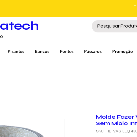
ratech
to
Pisantes
Bancos
Fontes
Pássaros
Promoção
Molde Fazer
Sem Miolo In
SKU: FIB-VAS-LEQ-43