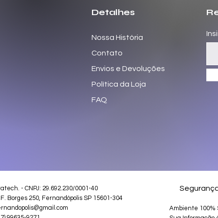
Detalhes
Re
Ins
Nossa História
Contato
Envios e Devoluções
Política da Loja
FAQ
Seguranç
ratech
. - CNPJ: 29.692.230/0001-40
 F. Borges 250, Fernandópolis SP 15601-304
ernandopolis@gmail.com
Ambiente 100% 
17) 99635-9271
Sua Informação 