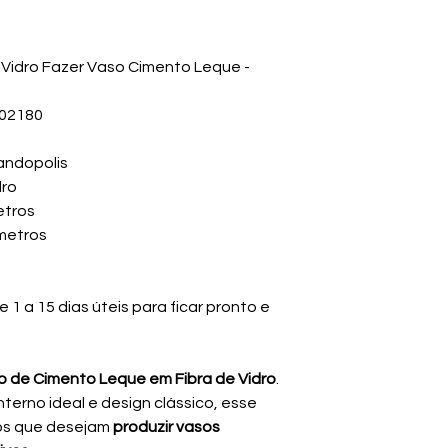
 Vidro Fazer Vaso Cimento Leque -
102180
andopolis
dro
etros
ímetros
1 a 15 dias úteis para ficar pronto e
o de Cimento Leque em Fibra de Vidro
.
nterno ideal e design clássico, esse
ãos que desejam
produzir vasos