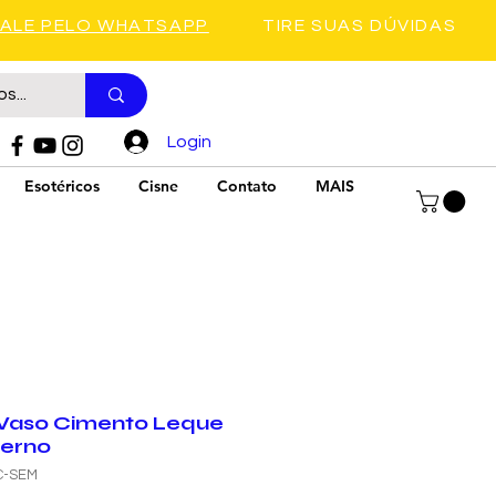
FALE PELO WHATSAPP
TIRE SUAS DÚVIDAS
Login
Esotéricos
Cisne
Contato
MAIS
 Vaso Cimento Leque
terno
C-SEM