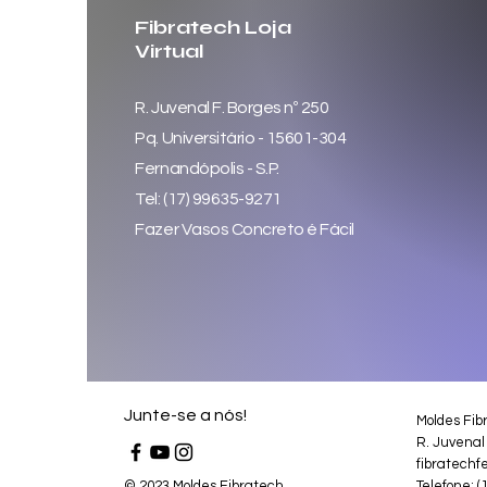
Fibratech Loja
Virtual
R. Juvenal F. Borges nº 250
Pq. Universitário - 15601-304
Fernandópolis - S.P.
Tel: (17) 99635-9271
Fazer Vasos Concreto é Fácil
Junte-se a nós!
Moldes Fib
R. Juvenal
fibratechf
© 2023 Moldes Fibratech
Telefone: (