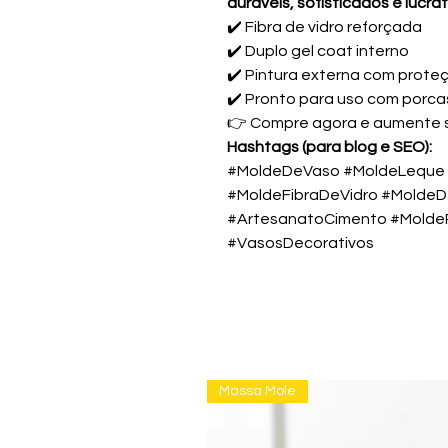
duráveis, sofisticados e lucra
✔️ Fibra de vidro reforçada
✔️ Duplo gel coat interno
✔️ Pintura externa com prote
✔️ Pronto para uso com porca
👉 Compre agora e aumente se
Hashtags (para blog e SEO):
#MoldeDeVaso #MoldeLeque
#MoldeFibraDeVidro #Molde
#ArtesanatoCimento #MoldeP
#VasosDecorativos
Massa Mole