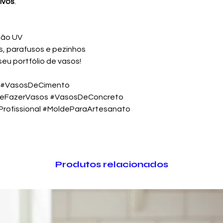
tivos
.
ção UV
s, parafusos e pezinhos
u portfólio de vasos!
 #VasosDeCimento
DeFazerVasos #VasosDeConcreto
rofissional #MoldeParaArtesanato
Produtos relacionados