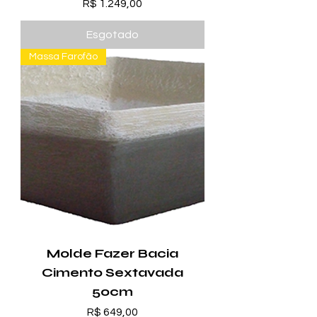
Preço
R$ 1.249,00
Esgotado
Massa Farofão
Molde Fazer Bacia
Cimento Sextavada
50cm
Preço
R$ 649,00