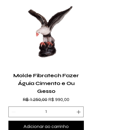
Molde Fibratech Fazer
Águia Cimento e Ou
Gesso
Preço normal
Preço promocional
R$ 1.250,00
R$ 990,00
Adicionar ao carrinho