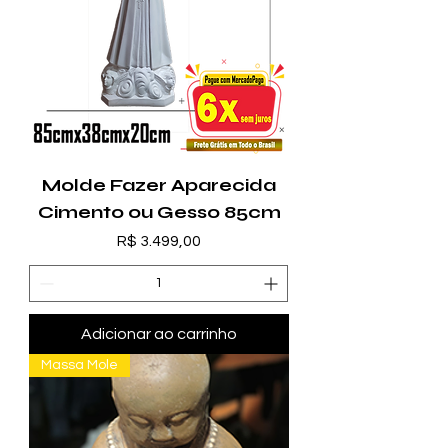
Molde Fazer Aparecida
Cimento ou Gesso 85cm
Preço
R$ 3.499,00
Adicionar ao carrinho
Massa Mole