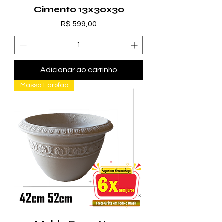
Cimento 13x30x30
Preço
R$ 599,00
Adicionar ao carrinho
Massa Farofão