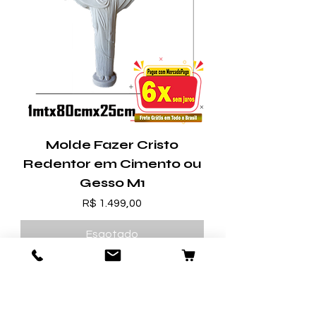
Molde Fazer Cristo
Redentor em Cimento ou
Gesso M1
Preço
R$ 1.499,00
Esgotado
Massa Mole