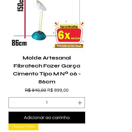
Molde Artesanal
Fibratech Fazer Garça
Cimento Tipo M Nº 06 -
86cm
Preço normal
Preço promocional
R$ 940,00
R$ 899,00
Adicionar ao carrinho
Massa Mole