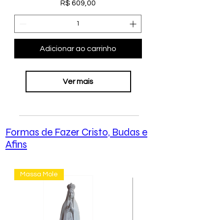
Preço
R$ 609,00
Adicionar ao carrinho
Ver mais
Formas de Fazer Cristo, Budas e
Afins
Massa Mole