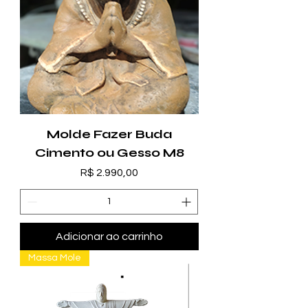
Molde Fazer Buda
Cimento ou Gesso M8
Preço
R$ 2.990,00
Adicionar ao carrinho
Massa Mole