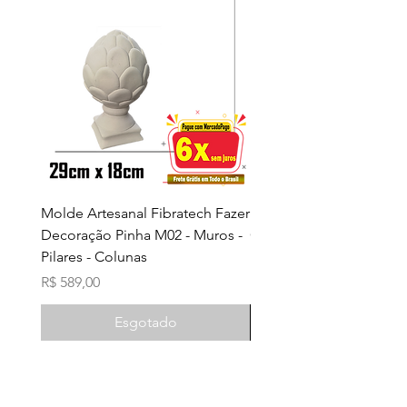
Molde Artesanal Fibratech Fazer
Molde Fibratech Fazer 
Decoração Pinha M02 - Muros -
Cimento ou Gesso M02
Pilares - Colunas
Preço
R$ 699,00
Preço
R$ 589,00
Esgotado
Adicionar ao carri