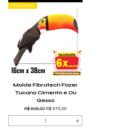
Massa Mole
Molde Fibratech Fazer
Tucano Cimento e Ou
Gesso
Preço normal
Preço promocional
R$ 609,00
R$ 575,00