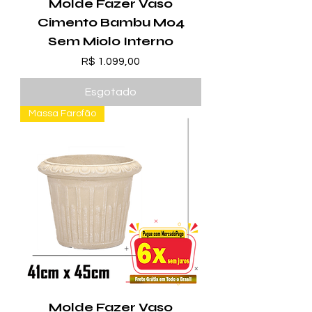
Molde Fazer Vaso
Cimento Bambu M04
Sem Miolo Interno
Preço
R$ 1.099,00
Esgotado
Massa Farofão
Molde Fazer Vaso