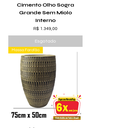
Cimento Olho Sogra
Grande Sem Miolo
Interno
Preço
R$ 1.349,00
Esgotado
Massa Farofão