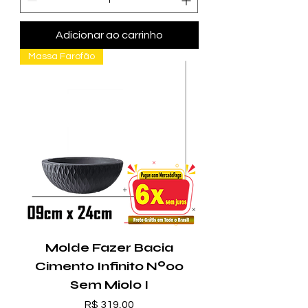
Adicionar ao carrinho
Massa Farofão
Molde Fazer Bacia
Cimento Infinito Nº00
Sem Miolo I
Preço
R$ 319,00