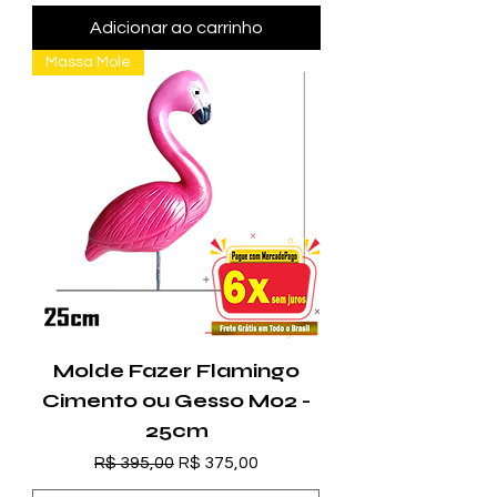
Adicionar ao carrinho
Massa Mole
Molde Fazer Flamingo
Cimento ou Gesso M02 -
25cm
Preço normal
Preço promocional
R$ 395,00
R$ 375,00