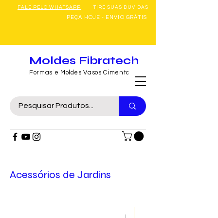
FALE PELO WHATSAPP
TIRE SUAS DÚVIDAS
PEÇA HOJE - ENVIO GRÁTIS
Moldes Fibratech
Formas e Moldes Vasos Cimento
Acessórios de Jardins
Massa Mole