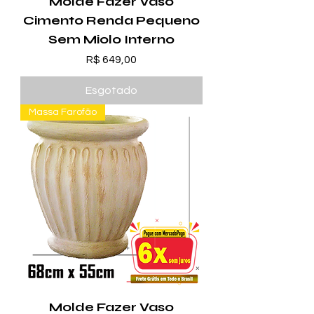
Molde Fazer Vaso
Cimento Renda Pequeno
Sem Miolo Interno
Preço
R$ 649,00
Esgotado
Massa Farofão
Molde Fazer Vaso