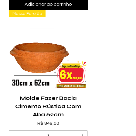
Adicionar ao carrinho
Massa Farofão
Molde Fazer Bacia
Cimento Rústica Com
Aba 62cm
Preço
R$ 849,00