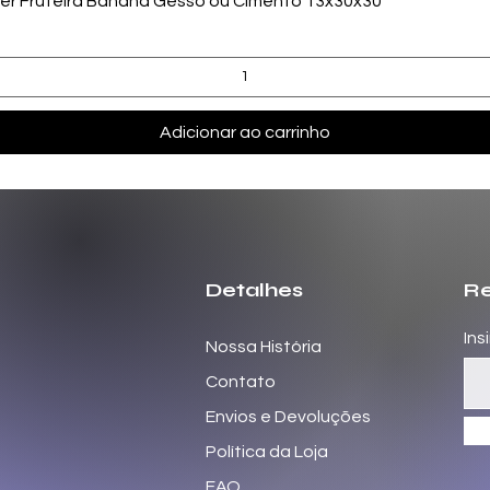
zer Fruteira Banana Gesso ou Cimento 13x30x30
Adicionar ao carrinho
Detalhes
Re
Ins
Nossa História
Contato
Envios e Devoluções
Política da Loja
FAQ