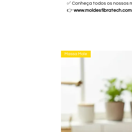
✅ Conheça todos os nossos m
👉
www.moldesfibratech.com
Massa Mole