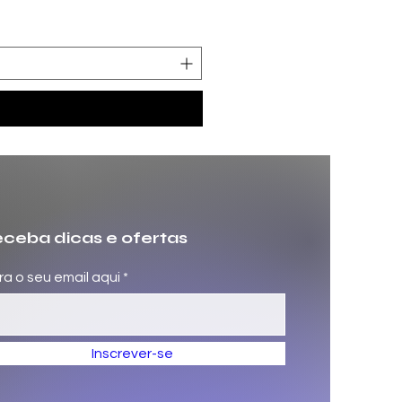
Molde Fazer Vaso Cimento 
Preço
R$ 699,00
ceba dicas e ofertas
ira o seu email aqui
Inscrever-se