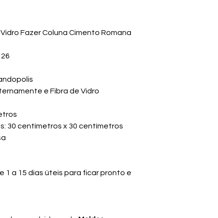
a Vidro Fazer Coluna Cimento Romana
126
andopolis
nternamente e Fibra de Vidro
etros
: 30 centímetros x 30 centímetros
sa
1 a 15 dias úteis para ficar pronto e