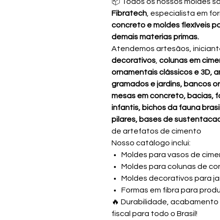
📦 Todos os nossos moldes s
Fibratech
, especialista em f
concreto e moldes flexíveis pa
demais materias primas.
Atendemos artesãos, iniciante
decorativos
,
colunas em cime
ornamentais clássicos e 3D, 
gramados e jardins, bancos o
mesas em concreto, bacias, f
infantis, bichos da fauna bras
pilares, bases de sustentaca
de artefatos de cimento
Nosso catálogo inclui:
Moldes para vasos de cime
Moldes para colunas de co
Moldes decorativos para j
Formas em fibra para produ
🔥 Durabilidade, acabamento 
fiscal para todo o Brasil!