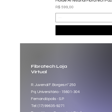
Molde Artesanal Fibratech Fa
Preço
R$ 599,00
Fibratech Loja
Virtual
R. Juvenal F. Borges nº 250
Pq. Universitário - 15601-304
Fernandópolis - S.P.
Tel: (17) 99635-9271