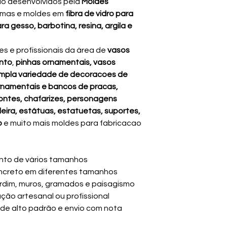
ão desenvolvidos pela
Moldes
ormas e moldes em
fibra de vidro para
ra gesso, barbotina, resina, argila e
s e profissionais da área de
vasos
nto
,
pinhas ornamentais, vasos
ampla variedade de decoracoes de
rnamentais e bancos de pracas,
ontes, chafarizes, personagens
ileira, estátuas, estatuetas, suportes,
o
e muito mais moldes para fabricacao
nto de vários tamanhos
ncreto em diferentes tamanhos
ardim, muros, gramados e paisagismo
ção artesanal ou profissional
de alto padrão e envio com nota