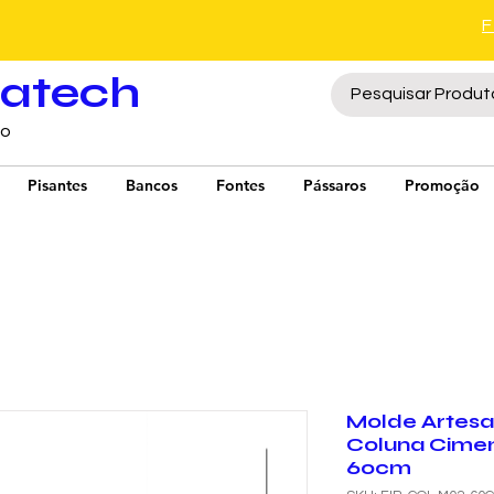
ratech
to
Pisantes
Bancos
Fontes
Pássaros
Promoção
Molde Artesa
Coluna Cimen
60cm