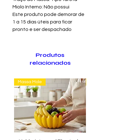
Miolo Interno: Não possui
Este produto pode demorar de
1 a 15 dias úteis para ficar
pronto e ser despachado
Produtos
relacionados
Massa Mole
Massa Farofão