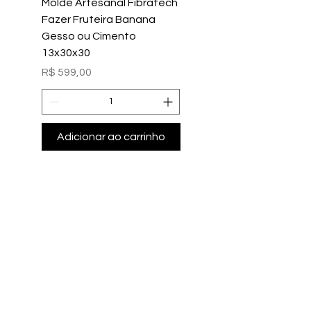
Molde Artesanal Fibratech
Molde Fazer Vaso Ci
Fazer Fruteira Banana
Italiano Médio Sem Mi
Gesso ou Cimento
Intern
13x30x30
Preço
R$ 699,00
Preço
R$ 599,00
Adicionar ao carrinho
Adicionar ao carri