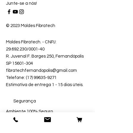
Junte-se a nós!
© 2023 Moldes Fibratech
Moldes Fibratech
. - CNPJ:
29.692.230
/0001-40
R. Juvenal F. Borges 250, Fernandópolis
SP 15601-304
fibratechfernandopolis@gmail.com
Telefone: (17) 99635-9271
Estimativa de entrega 1 - 15 dias úteis.
Segurança
Ambiente 100% Seguro.
Sua Informação é Protegida Pela
Criptografia SSL 256-Bit.