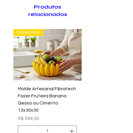
Produtos
relacionados
Massa Mole
Massa Farofão
Molde Artesanal Fibratech
Molde Fazer Vaso Ci
Fazer Fruteira Banana
Italiano Médio Sem Mi
Gesso ou Cimento
Intern
13x30x30
Preço
R$ 699,00
Preço
R$ 599,00