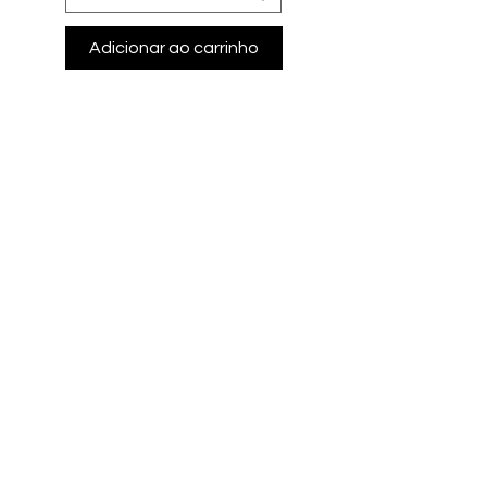
Adicionar ao carrinho
Adicionar ao carri