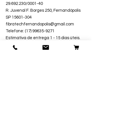
29.692.230
/0001-40
R. Juvenal F. Borges 250, Fernandópolis
SP 15601-304
fibratechfernandopolis@gmail.com
Telefone: (17) 99635-9271
Estimativa de entrega 1 - 15 dias úteis.
Segurança
Ambiente 100% Seguro.
Sua Informação é Protegida Pela
Criptografia SSL 256-Bit.
Métodos de Pagamentos Aceitos