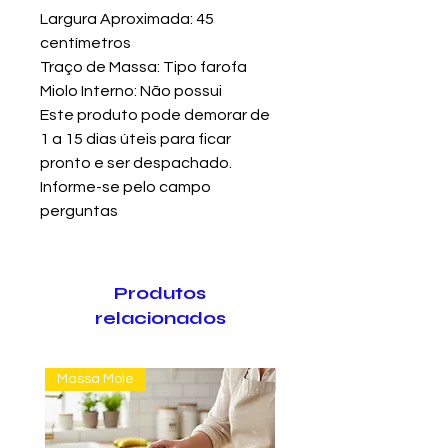
Largura Aproximada: 45
centímetros
Traço de Massa: Tipo farofa
Miolo Interno: Não possui
Este produto pode demorar de
1 a 15 dias úteis para ficar
pronto e ser despachado.
Informe-se pelo campo
perguntas
Produtos
relacionados
Massa Mole
Massa Farofão