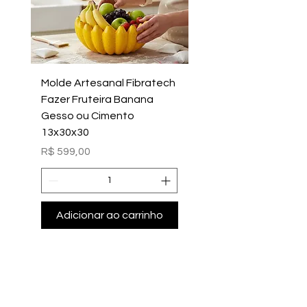
Molde Artesanal Fibratech
Molde Fazer Vaso Ci
Fazer Fruteira Banana
Italiano Médio Sem Mi
Gesso ou Cimento
Intern
13x30x30
Preço
R$ 699,00
Preço
R$ 599,00
Adicionar ao carrinho
Adicionar ao carri