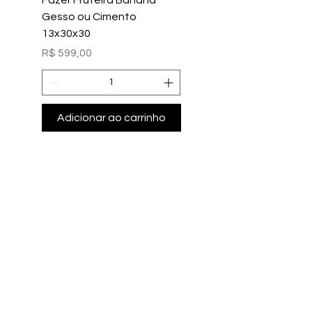
Gesso ou Cimento
Intern
13x30x30
Preço
R$ 699,00
Preço
R$ 599,00
Adicionar ao carrinho
Adicionar ao carri