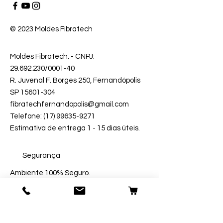
© 2023 Moldes Fibratech
Moldes Fibratech
. - CNPJ:
29.692.230
/0001-40
R. Juvenal F. Borges 250, Fernandópolis
SP 15601-304
fibratechfernandopolis@gmail.com
Telefone: (17) 99635-9271
Estimativa de entrega 1 - 15 dias úteis.
Segurança
Ambiente 100% Seguro.
Sua Informação é Protegida Pela
Criptografia SSL 256-Bit.
Métodos de Pagamentos Aceitos