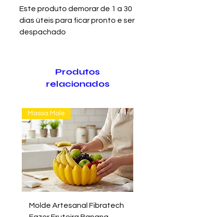
Este produto demorar de 1 a 30
dias úteis para ficar pronto e ser
despachado
Produtos
relacionados
Massa Mole
Massa Farofão
Molde Artesanal Fibratech
Molde Fazer Vaso Ci
Fazer Fruteira Banana
Italiano Médio Sem Mi