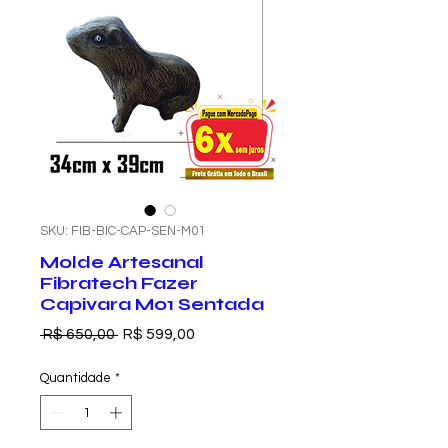
SKU: FIB-BIC-CAP-SEN-M01
Molde Artesanal
Fibratech Fazer
Capivara M01 Sentada
Preço
Preço
 R$ 650,00 
R$ 599,00
normal
promocional
Quantidade
*