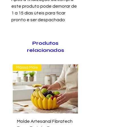
este produto pode demorar de
1 a 15 dias úteis para ficar
pronto e ser despachado
Produtos
relacionados
Massa Mole
Massa Farofão
Molde Artesanal Fibratech
Molde Fazer Vaso Ci