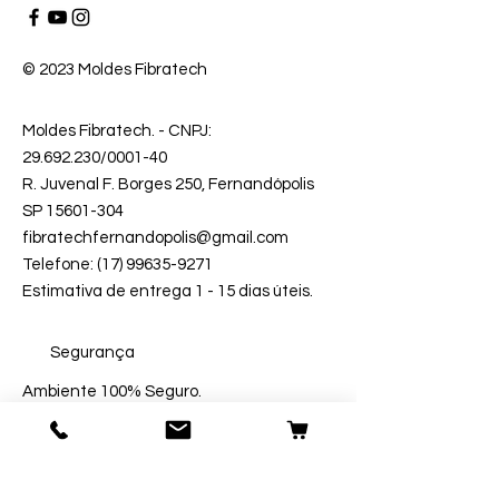
© 2023 Moldes Fibratech
Moldes Fibratech
. - CNPJ:
29.692.230
/0001-40
R. Juvenal F. Borges 250, Fernandópolis
SP 15601-304
fibratechfernandopolis@gmail.com
Telefone: (17) 99635-9271
Estimativa de entrega 1 - 15 dias úteis.
Segurança
Ambiente 100% Seguro.
Sua Informação é Protegida Pela
Criptografia SSL 256-Bit.
Métodos de Pagamentos Aceitos