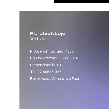
Fibratech Loja
Virtual
R. Juvenal F. Borges nº 250
Pq. Universitário - 15601-304
Fernandópolis - S.P.
Tel: (17) 99635-9271
Fazer Vasos Concreto é Fácil