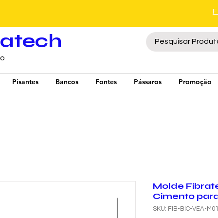
ratech
to
Pisantes
Bancos
Fontes
Pássaros
Promoção
Molde Fibrat
Cimento para
SKU: FIB-BIC-VEA-M0