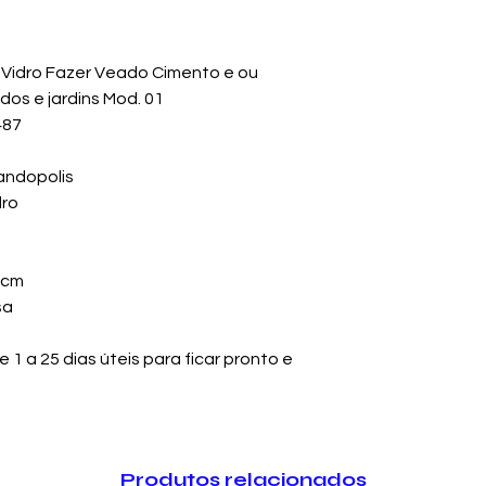
 Vidro Fazer Veado Cimento e ou
os e jardins Mod. 01
487
andopolis
dro
 cm
sa
1 a 25 dias úteis para ficar pronto e
Produtos relacionados