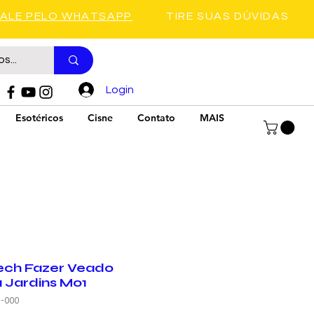
FALE PELO WHATSAPP
TIRE SUAS DÚVIDAS
Login
Esotéricos
Cisne
Contato
MAIS
ech Fazer Veado
 Jardins M01
1-000