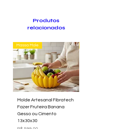
Produtos
relacionados
Massa Mole
Massa Farofão
Molde Artesanal Fibratech
Molde Fazer Vaso Ci
Fazer Fruteira Banana
Italiano Médio Sem Mi
Gesso ou Cimento
Intern
13x30x30
Preço
R$ 699,00
Preço
R$ 599,00