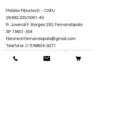
Moldes Fibratech
. - CNPJ:
29.692.230
/0001-40
R. Juvenal F. Borges 250, Fernandópolis
SP 15601-304
fibratechfernandopolis@gmail.com
Telefone: (17) 99635-9271
Estimativa de entrega 1 - 15 dias úteis.
Segurança
Ambiente 100% Seguro.
Sua Informação é Protegida Pela
Criptografia SSL 256-Bit.
Métodos de Pagamentos Aceitos