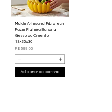
Molde Artesanal Fibratech
Molde Fazer Vaso Ci
Fazer Fruteira Banana
Italiano Médio Sem Mi
Gesso ou Cimento
Intern
13x30x30
Preço
R$ 699,00
Preço
R$ 599,00
Adicionar ao carrinho
Adicionar ao carri