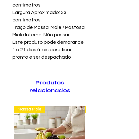
centímetros
Largura Aproximado: 33
centímetros
Traço de Massa: Mole / Pastosa
Miolo Interno: Não possui
Este produto pode demorar de
1 a 21 dias úteis para ficar
pronto e ser despachado
Produtos
relacionados
Massa Mole
Massa Farofão