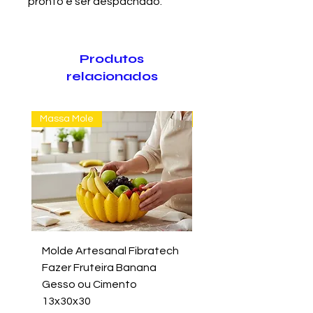
pronto e ser despachado.
Produtos
relacionados
Massa Mole
Massa Farofão
Molde Artesanal Fibratech
Molde Fazer Vaso Ci
Fazer Fruteira Banana
Italiano Médio Sem Mi
Gesso ou Cimento
Intern
13x30x30
Preço
R$ 699,00