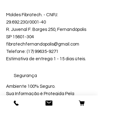
Moldes Fibratech
. - CNPJ:
29.692.230
/0001-40
R. Juvenal F. Borges 250, Fernandópolis
SP 15601-304
fibratechfernandopolis@gmail.com
Telefone: (17) 99635-9271
Estimativa de entrega 1 - 15 dias úteis.
Segurança
Ambiente 100% Seguro.
Sua Informação é Protegida Pela
Criptografia SSL 256-Bit.
Métodos de Pagamentos Aceitos