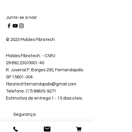
Junte-se a nós!
© 2023 Moldes Fibratech
Moldes Fibratech
. - CNPJ:
29.692.230
/0001-40
R. Juvenal F. Borges 250, Fernandópolis
SP 15601-304
fibratechfernandopolis@gmail.com
Telefone: (17) 99635-9271
Estimativa de entrega 1 - 15 dias úteis.
Segurança
Ambiente 100% Seguro.
Sua Informação é Protegida Pela