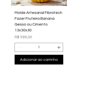
Molde Artesanal Fibratech
Molde Fazer Vaso Ci
Fazer Fruteira Banana
Italiano Médio Sem Mi
Gesso ou Cimento
Intern
13x30x30
Preço
R$ 699,00
Preço
R$ 599,00
Adicionar ao carrinho
Adicionar ao carri