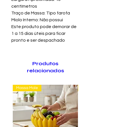
centímetros
Traço de Massa: Tipo farofa
Miolo Interno: Não possui
Este produto pode demorar de
1 a 15 dias úteis para ficar
pronto e ser despachado
Produtos
relacionados
Massa Mole
Massa Farofão