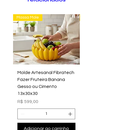
Massa Mole
Massa Farofão
Molde Artesanal Fibratech
Molde Fazer Vaso Ci
Fazer Fruteira Banana
Italiano Médio Sem Mi
Gesso ou Cimento
Intern
13x30x30
Preço
R$ 699,00
Preço
R$ 599,00
Adicionar ao carrinho
Adicionar ao carri