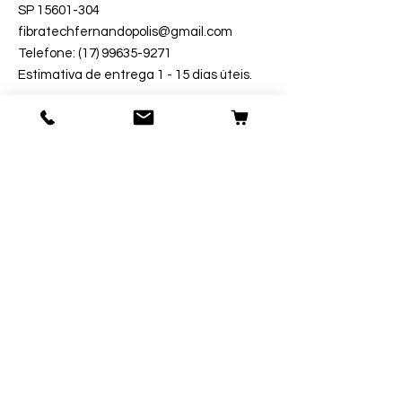
SP 15601-304
fibratechfernandopolis@gmail.com
Telefone: (17) 99635-9271
Estimativa de entrega 1 - 15 dias úteis.
Segurança
Ambiente 100% Seguro.
Sua Informação é Protegida Pela
Criptografia SSL 256-Bit.
Métodos de Pagamentos Aceitos