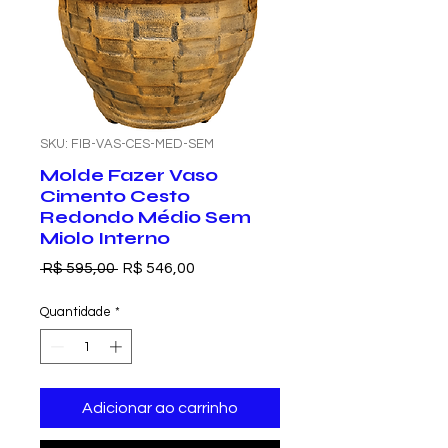
SKU: FIB-VAS-CES-MED-SEM
Molde Fazer Vaso
Cimento Cesto
Redondo Médio Sem
Miolo Interno
Preço
Preço
 R$ 595,00 
R$ 546,00
normal
promocional
Quantidade
*
Adicionar ao carrinho