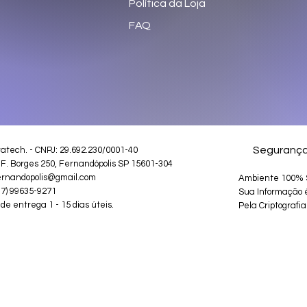
Política da Loja
FAQ
Seguranç
ratech
. - CNPJ: 29.692.230/0001-40
 F. Borges 250, Fernandópolis SP 15601-304
ernandopolis@gmail.com
Ambiente 100% 
17) 99635-9271
Sua Informação 
de entrega 1 - 15 dias úteis.
Pela Criptografia