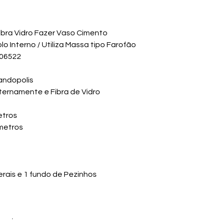
ibra Vidro Fazer Vaso Cimento
 Interno / Utiliza Massa tipo Farofão
106522
andopolis
nternamente e Fibra de Vidro
etros
metros
erais e 1 fundo de Pezinhos