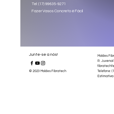
Tel: (17) 99635-9271
Fazer Vasos Concreto é Fácil
Junte-se a nós!
Moldes Fib
R. Juvenal
fibratechf
© 2023 Moldes Fibratech
Telefone: (
Estimativa 