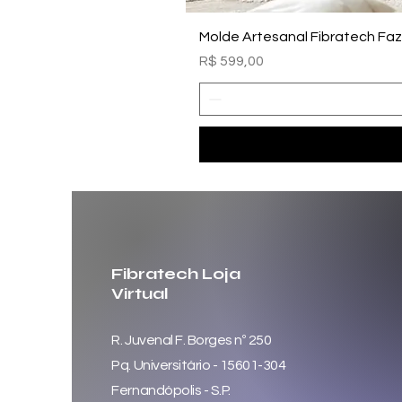
Molde Artesanal Fibratech Fa
Preço
R$ 599,00
Fibratech Loja
Virtual
R. Juvenal F. Borges nº 250
Pq. Universitário - 15601-304
Fernandópolis - S.P.