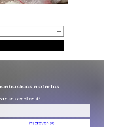
Molde Fazer Vaso Cimento 
Preço
R$ 699,00
ceba dicas e ofertas
ira o seu email aqui
Inscrever-se