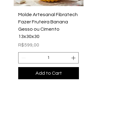
Molde Artesanal Fibratech
Molde Fazer Vaso Ci
Fazer Fruteira Banana
Italiano Médio Sem Mi
Gesso ou Cimento
Intern
13x30x30
Price
R$699,00
Price
R$599,00
Add to Cart