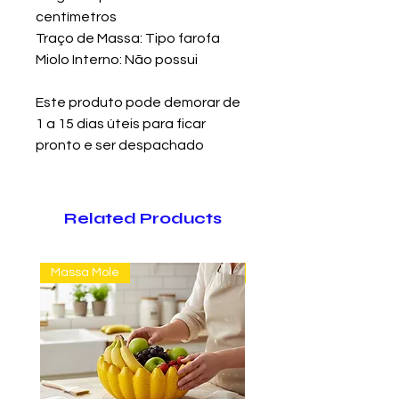
centímetros
Traço de Massa: Tipo farofa
Miolo Interno: Não possui
Este produto pode demorar de
1 a 15 dias úteis para ficar
pronto e ser despachado
Related Products
Massa Mole
Massa Farofão