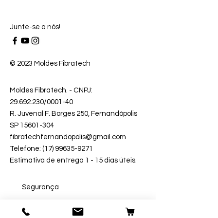
Junte-se a nós!
© 2023 Moldes Fibratech
Moldes Fibratech
. - CNPJ:
29.692.230
/0001-40
R. Juvenal F. Borges 250, Fernandópolis
SP 15601-304
fibratechfernandopolis@gmail.com
Telefone: (17) 99635-9271
Estimativa de entrega 1 - 15 dias úteis.
Segurança
Ambiente 100% Seguro.
Sua Informação é Protegida Pela