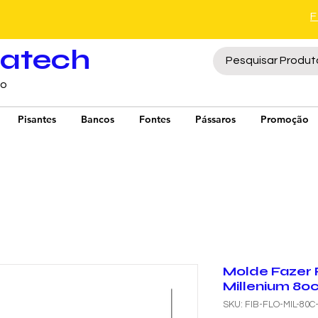
ratech
to
Pisantes
Bancos
Fontes
Pássaros
Promoção
Molde Fazer 
Millenium 80
SKU: FIB-FLO-MIL-80