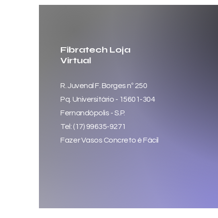
Fibratech Loja
Virtual
R. Juvenal F. Borges nº 250
Pq. Universitário - 15601-304
Fernandópolis - S.P.
Tel: (17) 99635-9271
Fazer Vasos Concreto é Fácil