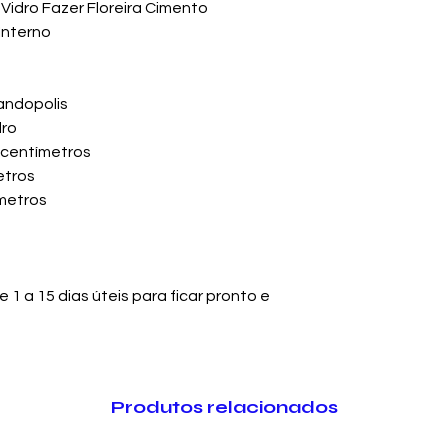
Vidro Fazer Floreira Cimento
 Interno
andopolis
dro
 centímetros
etros
ímetros
1 a 15 dias úteis para ficar pronto e
Produtos relacionados