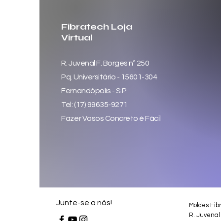
Fibratech Loja
Virtual
R. Juvenal F. Borges nº 250
Pq. Universitário - 15601-304
Fernandópolis - S.P.
Tel: (17) 99635-9271
Fazer Vasos Concreto é Fácil
Junte-se a nós!
Moldes Fib
R. Juvenal