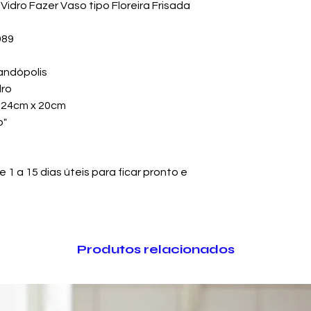
Vidro Fazer Vaso tipo Floreira Frisada
989
andópolis
dro
 24cm x 20cm
o"
1 a 15 dias úteis para ficar pronto e
Produtos relacionados