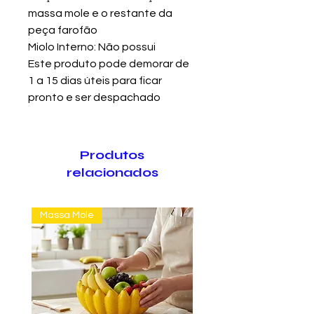
massa mole e o restante da
peça farofão
Miolo Interno: Não possui
Este produto pode demorar de
1 a 15 dias úteis para ficar
pronto e ser despachado
Produtos
relacionados
Massa Mole
Massa Farofão