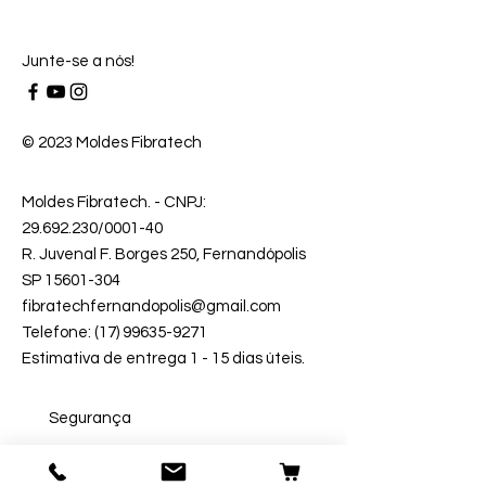
Junte-se a nós!
© 2023 Moldes Fibratech
Moldes Fibratech
. - CNPJ:
29.692.230
/0001-40
R. Juvenal F. Borges 250, Fernandópolis
SP 15601-304
fibratechfernandopolis@gmail.com
Telefone: (17) 99635-9271
Estimativa de entrega 1 - 15 dias úteis.
Segurança
Ambiente 100% Seguro.
Sua Informação é Protegida Pela