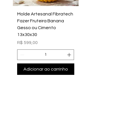
Molde Artesanal Fibratech
Molde Fazer Vaso Ci
Fazer Fruteira Banana
Italiano Médio Sem Mi
Gesso ou Cimento
Intern
13x30x30
Preço
R$ 699,00
Preço
R$ 599,00
Adicionar ao carrinho
Adicionar ao carri