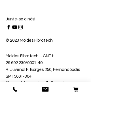
Junte-se a nós!
© 2023 Moldes Fibratech
Moldes Fibratech
. - CNPJ:
29.692.230
/0001-40
R. Juvenal F. Borges 250, Fernandópolis
SP 15601-304
fibratechfernandopolis@gmail.com
Telefone: (17) 99635-9271
Estimativa de entrega 1 - 15 dias úteis.
Segurança
Ambiente 100% Seguro.