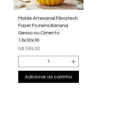
Molde Artesanal Fibratech
Molde Fazer Vaso Ci
Fazer Fruteira Banana
Italiano Médio Sem Mi
Gesso ou Cimento
Intern
13x30x30
Preço
R$ 699,00
Preço
R$ 599,00
Adicionar ao carrinho
Adicionar ao carri