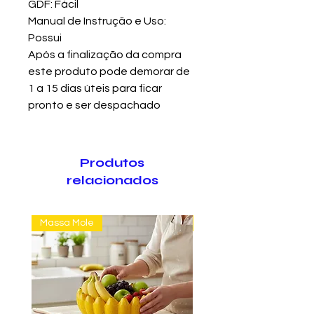
GDF: Fácil
Manual de Instrução e Uso:
Possui
Após a finalização da compra
este produto pode demorar de
1 a 15 dias úteis para ficar
pronto e ser despachado
Produtos
relacionados
Massa Mole
Massa Farofão