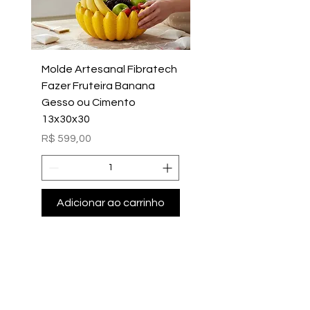
Molde Artesanal Fibratech
Molde Fazer Vaso Ci
Fazer Fruteira Banana
Italiano Médio Sem Mi
Gesso ou Cimento
Intern
13x30x30
Preço
R$ 699,00
Preço
R$ 599,00
Adicionar ao carrinho
Adicionar ao carri