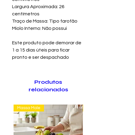
Largura Aproximada: 26
centímetros
Traço de Massa: Tipo farofão
Miolo Interno: Não possui
Este produto pode demorar de
1 a 15 dias úteis para ficar
pronto e ser despachado
Produtos
relacionados
Massa Mole
Massa Farofão