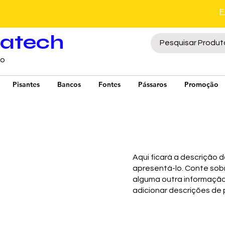
ratech
to
Pisantes
Bancos
Fontes
Pássaros
Promoção
Aqui ficará a descrição 
apresentá-lo. Conte sobr
alguma outra informação
adicionar descrições de 