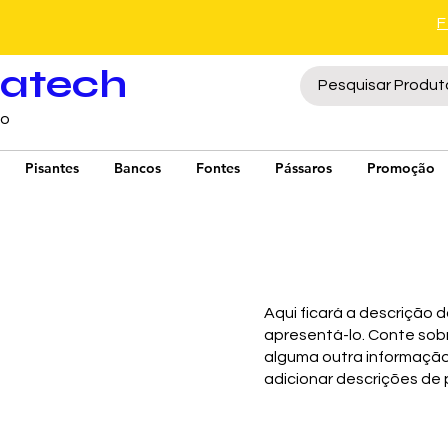
ratech
to
Pisantes
Bancos
Fontes
Pássaros
Promoção
Aqui ficará a descrição 
apresentá-lo. Conte sobr
alguma outra informação
adicionar descrições de 